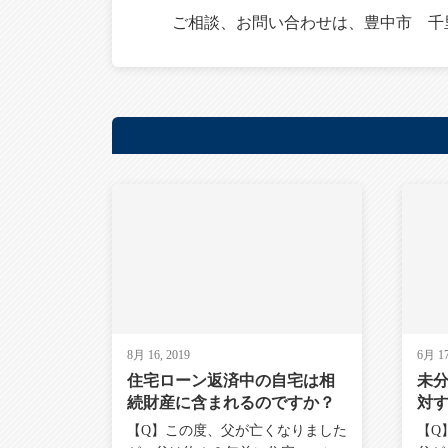
ご相談、お問い合わせは、豊中市 千
8月 16, 2019
6月 17
住宅ローン返済中の自宅は相
未
続財産に含まれるのですか？
対
い
【Q】この度、父が亡くなりました
【Q