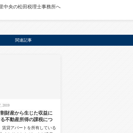
里中央の松田税理士事務所へ
関連記事
, 2019
分割財産から生じた収益に
する不動産所得の課税につ
て
】賃貸アパートを所有している