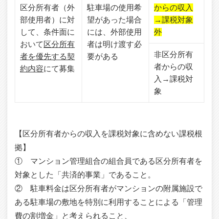
区分所有者（外
駐車場の使用希
からの収入
部使用者）に対
望があった場合
→課税対象
して、条件面に
には、外部使用
外
おいて
区分所有
者は明け渡す必
非区分所有
者を優先する契
要がある
者からの収
約内容
にて募集
入→課税対
象
【区分所有者からの収入を課税対象に含めない課税根
拠】
① マンション管理組合の組合員である区分所有者を
対象とした「共済的事業」であること。
② 駐車料金は区分所有者がマンションの附属施設で
ある駐車場の敷地を特別に利用することによる「管理
費の割増金」と考えられること、